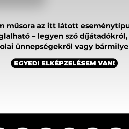
műsora az itt látott eseménytípu
glalható – legyen szó díjátadókró
skolai ünnepségekről vagy bármily
EGYEDI ELKÉPZELÉSEM VAN!