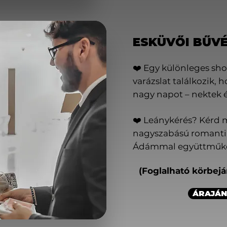
ESKÜVŐI BŰV
❤️ Egy különleges sho
varázslat találkozik, 
nagy napot – nektek 
❤️ Leánykérés? Kérd 
nagyszabású romantik
Ádámmal együttműköd
(Foglalható körbejá
ÁRAJÁN