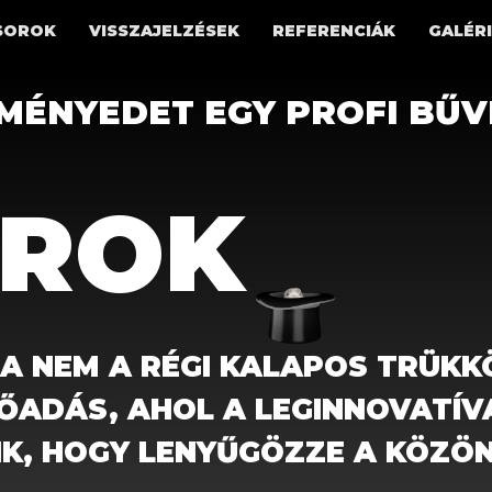
SOROK
VISSZAJELZÉSEK
REFERENCIÁK
GALÉR
EMÉNYEDET EGY PROFI BŰV
ROK
 NEM A RÉGI KALAPOS TRÜKKÖ
ŐADÁS, AHOL A LEGINNOVATÍ
K, HOGY LENYŰGÖZZE A KÖZÖ