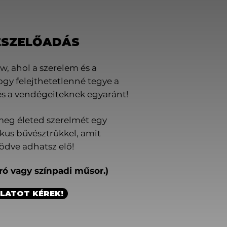
ÉSZELŐADÁS
w, ahol a szerelem és a
hogy felejthetetlenné tegye a
és a vendégeiteknek egyaránt!
meg életed szerelmét egy
us bűvésztrükkel, amit
ve adhatsz elő!
ró vagy színpadi műsor.)
LATOT KÉREK!