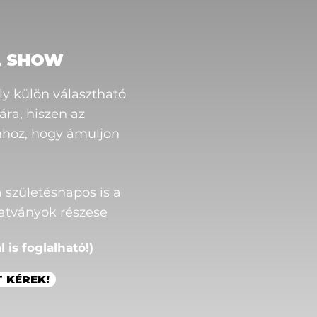
Z SHOW
ly külön választható
ra, hiszen az
hhoz, hogy ámuljon
.
a születésnapos is a
tatványok részese
 is foglalható!)
 KÉREK!