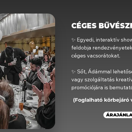
CÉGES BŰVÉS
✨ Egyedi, interaktív sho
feldobja rendezvényetek
céges vacsorátokat.
✨ Sőt, Ádámmal lehetős
vagy szolgáltatás kreatí
promóciójára is bemuta
(Foglalható körbejáró 
ÁRAJÁNLA