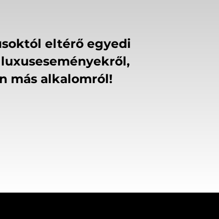
soktól eltérő egyedi
l, luxuseseményekről,
en más alkalomról!