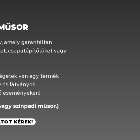
ZMŰSOR
w, amely garantáltan
et, csapatépítőtöket vagy
égetek van egy termék
v és látványos
tó eseményeken!
vagy színpadi műsor.)
TOT KÉREK!