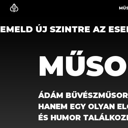
BŐSZE ÁDÁM DÁNIEL
EN
MŰ
EMELD ÚJ SZINTRE AZ ES
MŰSO
ÁDÁM BŰVÉSZMŰSORA
HANEM EGY OLYAN EL
ÉS HUMOR TALÁLKOZI