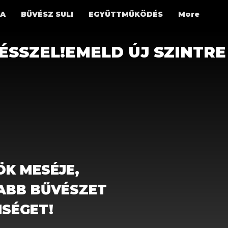
IA
BŰVÉSZ SULI
EGYÜTTMŰKÖDÉS
More
ÉSSZEL!
K MESÉJE,
VABB BŰVÉSZET
NSÉGET!