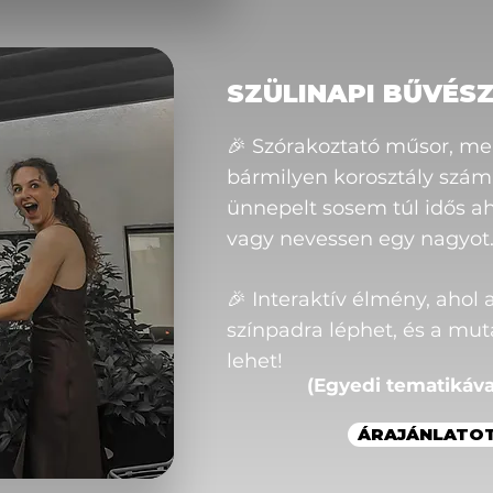
SZÜLINAPI BŰVÉS
🎉 Szórakoztató műsor, me
bármilyen korosztály számá
ünnepelt sosem túl idős a
vagy nevessen egy nagyot
🎉 Interaktív élmény, ahol 
színpadra léphet, és a mu
lehet!
(Egyedi tematikával
ÁRAJÁNLATOT